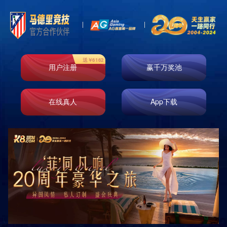
首页
走进k8凯发
业务