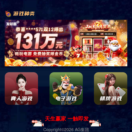
首页
产品展示
儿童游乐设施
体能系列